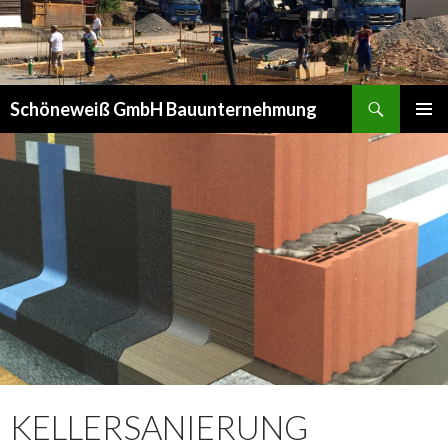
Suchen
Schöneweiß GmbH Bauunternehmung
SPRINGE
PRIMÄR
ZUM
MENÜ
INHALT
KELLERSANIERUNG